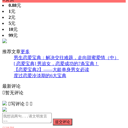
0.88
元
1
元
2
元
5
元
10
元
99
元
推荐文章
更多
男生恋爱宝典：解决交往难题，走向甜蜜爱情（中）
[ 恋爱宝典] 男追女，恋爱成功的7条宝典！
【恋爱宝典2】——大龄单身男女必读
度过恋爱冷淡期的6大宝典
最新评论

暂无评论

写评论


提交评论