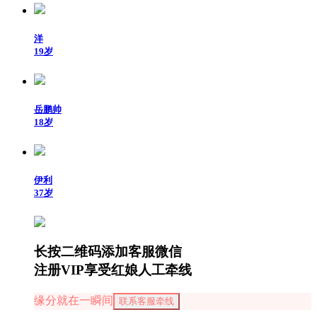
洋
19岁
岳鹏帅
18岁
伊利
37岁
长按二维码添加客服微信
注册VIP享受红娘人工牵线
缘分就在一瞬间
联系客服牵线