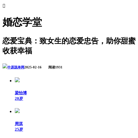

婚恋学堂
恋爱宝典：致女生的恋爱忠告，助你甜蜜
收获幸福
中原脱单网
2025-02-16 阅读1931
梁怡博
20岁
周淇
25岁