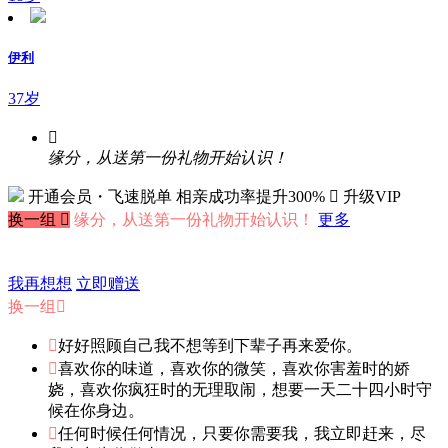
伊利
37岁

缘分，从送第一份礼物开始认识！
开通会员・飞速脱单
相亲成功率提升300%
 升级VIP
换一组

缘分，从送第一份礼物开始认识！
更多
我再想想
立即赠送
换一组


好好照顾自己我不想等到下辈子再来爱你。

喜欢你的味道，喜欢你的微笑，喜欢你害羞时的娇
娆，喜欢你疯狂时的无理取闹，想要一天二十四小时守
候在你身边。

任何时候任何情况，只要你需要我，我立即赶来，尽