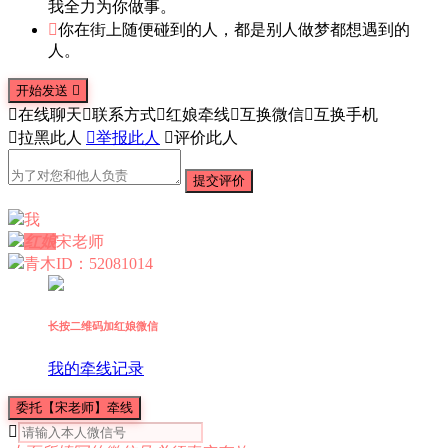
我全力为你做事。

你在街上随便碰到的人，都是别人做梦都想遇到的
人。
开始发送


在线聊天

联系方式

红娘牵线

互换微信

互换手机

拉黑此人

举报此人

评价此人
提交评价
我
红娘
宋老师
青木
ID：52081014
长按二维码加红娘微信
我的牵线记录
委托【宋老师】牵线
