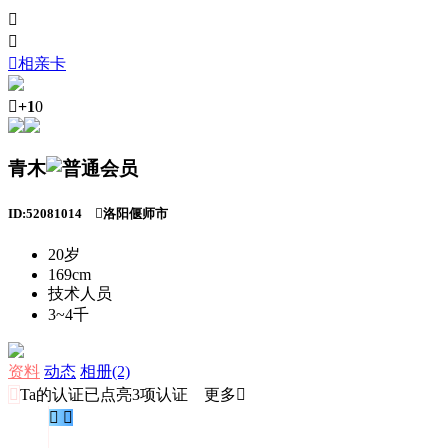



相亲卡

+1
0
青木
ID:52081014

洛阳偃师市
20岁
169cm
技术人员
3~4千
资料
动态
相册(2)

Ta的认证
已点亮3项认证 更多

