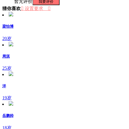
暂无评价
我要评价
猜你喜欢
 设置要求

梁怡博
20岁
周淇
25岁
洋
19岁
岳鹏帅
18岁