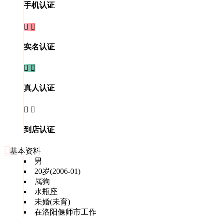
手机认证


实名认证


真人认证


到店认证

基本资料
男
20岁(2006-01)
属狗
水瓶座
未婚(未育)
在洛阳偃师市工作