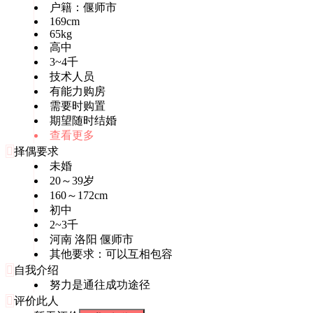
户籍：偃师市
169cm
65kg
高中
3~4千
技术人员
有能力购房
需要时购置
期望随时结婚
查看更多

择偶要求
未婚
20～39岁
160～172cm
初中
2~3千
河南 洛阳 偃师市
其他要求：可以互相包容

自我介绍
努力是通往成功途径

评价此人