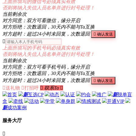
上面所填写的微信号必须真实有效
否则将纳入失信人员名单并进行封号处理！
当前剩余
次
对方同意：双方可看微信，缘分开启
对方拒绝：次数退回，30天内不能与Ta互换
对方超时：超过24小时未回复，次数退回

确认发送

上面所填写的手机号码必须真实有效
否则将纳入失信人员名单并进行封号处理！
当前剩余
次
对方同意：双方可看手机号码，缘分开启
对方拒绝：次数退回，30天内不能与Ta互换
对方超时：超过24小时未回复，次数退回

确认发送

送礼物

打招呼

联系Ta

首页
新
互选CP
动态
认证
约会
推广
新
脱单盲
盒
牵线
活动
学堂
单身群
情感测试
开通VIP
新
成功案例
服务大厅
