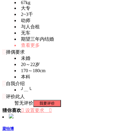
67kg
大专
2~3千
幼师
与人合租
无车
期望三年内结婚
查看更多

择偶要求
未婚
20～22岁
170～180cm
本科

自我介绍
╯﹏╰

评价此人
暂无评价
我要评价
猜你喜欢
 设置要求

梁怡博