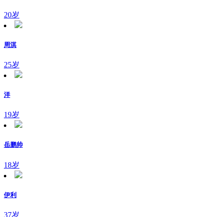
20岁
周淇
25岁
洋
19岁
岳鹏帅
18岁
伊利
37岁