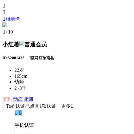



相亲卡

+1
0
小红著
ID:52081435

驻马店汝南县
22岁
165cm
幼师
2~3千
资料
动态
相册

Ta的认证
已点亮1项认证 更多


手机认证