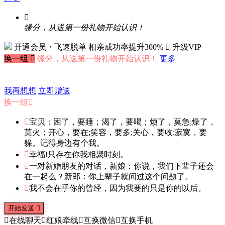

缘分，从送第一份礼物开始认识！
开通会员・飞速脱单
相亲成功率提升300%
 升级VIP
换一组

缘分，从送第一份礼物开始认识！
更多
我再想想
立即赠送
换一组


宝贝：困了，要睡；渴了，要喝；烦了，莫急;燥了，
莫火；开心，要在;笑容，要多;关心，要收;寂寞，要
躲。记得身边有个我。

幸福!只存在你我相聚时刻。

一对新婚朋友的对话，新娘：你说，我们下辈子还会
在一起么？新郎：你上辈子就问过这个问题了。

我不会在乎你的曾经，因为我要的只是你的以后。
开始发送


在线聊天

红娘牵线

互换微信

互换手机