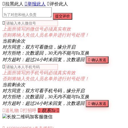

拉黑此人

举报此人

评价此人
提交评价

上面所填写的微信号必须真实有效
否则将纳入失信人员名单并进行封号处理！
当前剩余
次
对方同意：双方可看微信，缘分开启
对方拒绝：次数退回，30天内不能与Ta互换
对方超时：超过24小时未回复，次数退回

确认发送

上面所填写的手机号码必须真实有效
否则将纳入失信人员名单并进行封号处理！
当前剩余
次
对方同意：双方可看手机号码，缘分开启
对方拒绝：次数退回，30天内不能与Ta互换
对方超时：超过24小时未回复，次数退回

确认发送

送礼物

打招呼

联系Ta

长按二维码加客服微信